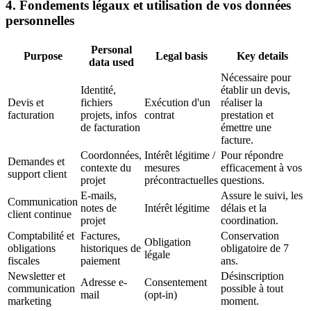
4. Fondements légaux et utilisation de vos données
personnelles
Personal
Purpose
Legal basis
Key details
data used
Nécessaire pour
Identité,
établir un devis,
Devis et
fichiers
Exécution d'un
réaliser la
facturation
projets, infos
contrat
prestation et
de facturation
émettre une
facture.
Coordonnées,
Intérêt légitime /
Pour répondre
Demandes et
contexte du
mesures
efficacement à vos
support client
projet
précontractuelles
questions.
E-mails,
Assure le suivi, les
Communication
notes de
Intérêt légitime
délais et la
client continue
projet
coordination.
Comptabilité et
Factures,
Conservation
Obligation
obligations
historiques de
obligatoire de 7
légale
fiscales
paiement
ans.
Newsletter et
Désinscription
Adresse e-
Consentement
communication
possible à tout
mail
(opt-in)
marketing
moment.