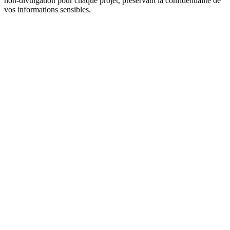
non-divulgation pour chaque projet, préservant la confidentialité de
vos informations sensibles.