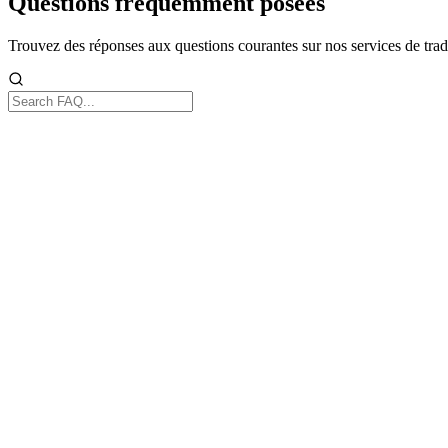
Questions fréquemment posées
Trouvez des réponses aux questions courantes sur nos services de tradu
Services de traduction
47
questions
Certification et cachets officiels
11
questions
Rédaction de contenu
12
questions
Prix, délais, forfaits et modalités